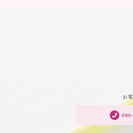
お電
090